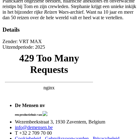
Planckaert ongeziene beelden, hilarische anekdotes en onverwachte
reistips bij Tom en zijn crewleden. Stephanie krijgt een unieke inkijk
in het bijzonder rijke
Reizen Waes-
archief. Want na 10 jaar en meer
dan 50 reizen over de hele wereld valt er heel wat te vertellen.
Details
Zender: VRT MAX
Uitzendperiode: 2025
De Mensen nv
een productiehuis van
Wezembeekstraat 3, 1930 Zaventem, Belgium
info@demensen.be
T +32 2 709 70 00
Cookiebeleid
-
Gebruiksvoorwaarden
-
Privacybeleid
-